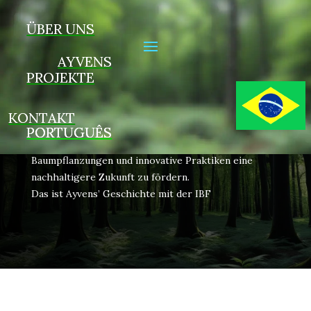
ÜBER UNS
GEMEINSAM FÜR EINE GRÜNE ZUKUNFT
AYVENS
PROJEKTE
Die Partnerschaft, die morgen verände
KONTAKT
Zwei Unternehmen kommen zusammen, um die CO2-
PORTUGUÊS
Neutralität voranzutreiben und durch
Baumpflanzungen und innovative Praktiken eine
nachhaltigere Zukunft zu fördern.
Das ist Ayvens’ Geschichte mit der IBF